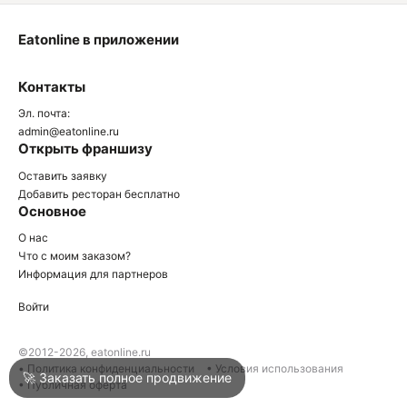
Eatonline в приложении
О
Контакты
О
Эл. почта:
admin@eatonline.ru
Открыть франшизу
Оставить заявку
Добавить ресторан бесплатно
Основное
Войти
О нас
Что с моим заказом?
Информация для партнеров
Город
Нижний Тагил
Войти
Написать в техподдержку
©2012-2026, eatonline.ru
• Политика конфиденциальности
• Условия использования
🚀 Заказать полное продвижение
• Публичная оферта