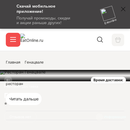
Скачай мобильное
номер
приложение!
SMS-
Получай промокоды, скидки
сообщение
Eatonline
и акции раньше других!
с
Акции
кодом
подтверждения
О сервисе
Главная
Генацвале
Время доставки:
Откры
ресторан
Вход / регистрация
Ресторан-Доставка
Генацвале
Читать дальше
Нет оценок
Отзывов нет
Информация